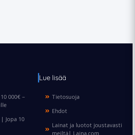
Lue lisää
 10 000€ –
Tietosuoja
lle
Ehdot
e | Jopa 10
Lainat ja luotot joustavasti
meiltä| Laina.com