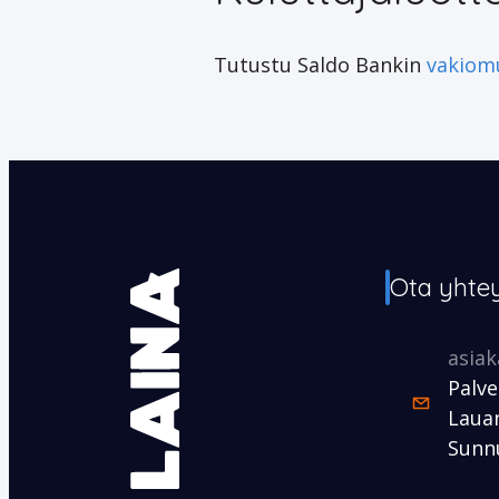
Tutustu Saldo Bankin
vakiomu
Ota yhte
asia
Palve
Lauan
Sunnu