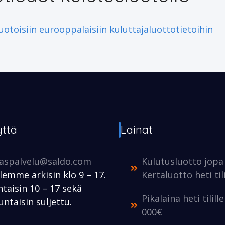
otoisiin eurooppalaisiin kuluttajaluottotietoihin
yttä
Lainat
kaspalvelu@saldo.com
Kulutusluotto jopa
lemme arkisin klo 9 – 17.
Kertaluotto heti tili
taisin 10 – 17 sekä
Pikalaina heti tilill
ntaisin suljettu.
000€