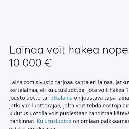
Lainaa voit hakea nope
10 000 €
Laina.com sivusto tarjoaa kahta eri lainaa, jatk
kertalainaa, eli kulutusluottoa, jota voit hakea 1
Joustoluotto tai
pikalaina
on joustava tapa lainat
jatkuvan luottorajan, jolta voit tehdä nostoja ai
Kulutusluotolla voit puolestaan rahoittaa kätevä
hankinnat.
Kulutusluotto
on omiaan paikkaamass
vaikka lomakassaa.