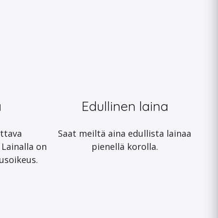
a
Edullinen laina
ttava
Saat meiltä aina edullista lainaa
 Lainalla on
pienellä korolla.
usoikeus.