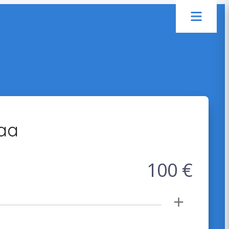
aa
100 €
+
a