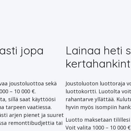
asti jopa
Lainaa heti 
kertahankint
uvaa joustoluottoa sekä
Joustoluoton luottoraja vo
000 – 10 000 €.
luottokortti. Luotolta voit 
a, sillä saat käyttöösi
rahantarve yllättää. Kulu
na tarpeen vaatiessa.
hyvin myös isompiin hanki
sti arjen pienet ja suuret
Luotto maksetaan tililles
a remonttibudjettia tai
Voit valita 1000 – 10 000 