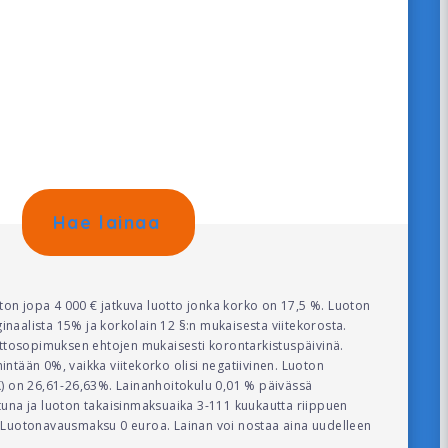
Hae lainaa
on jopa 4 000 € jatkuva luotto jonka korko on 17,5 %. Luoton
naalista 15% ja korkolain 12 §:n mukaisesta viitekorosta.
ottosopimuksen ehtojen mukaisesti korontarkistuspäivinä.
ntään 0%, vaikka viitekorko olisi negatiivinen. Luoton
K) on 26,61-26,63%. Lainanhoitokulu 0,01 % päivässä
tuna ja luoton takaisinmaksuaika 3-111 kuukautta riippuen
 Luotonavausmaksu 0 euroa. Lainan voi nostaa aina uudelleen