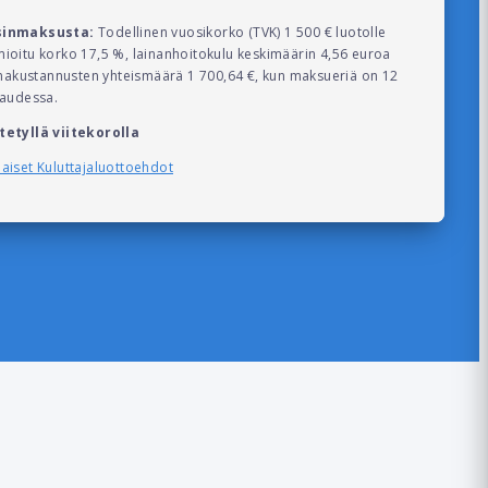
sinmaksusta:
Todellinen vuosikorko (TVK) 1 500 € luotolle
oitu korko 17,5 %, lainanhoitokulu keskimäärin 4,56 euroa
inakustannusten yhteismäärä 1 700,64 €, kun maksueriä on 12
kaudessa.
tetyllä viitekorolla
iset Kuluttajaluottoehdot