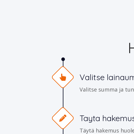
Valitse laina
Valitse summa ja tun
Tayta hakemu
Täytä hakemus huolell