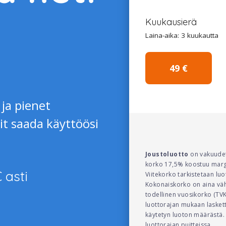
Kuukausierä
Laina-aika: 3 kuukautta
49 €
 ja pienet
it saada käyttöösi
Joustoluotto
on vakuudet
korko 17,5% koostuu margi
 asti
Viitekorko tarkistetaan lu
Kokonaiskorko on aina vähi
todellinen vuosikorko (TV
luottorajan mukaan lasket
käytetyn luoton määrästä.
luottorajan puitteissa.