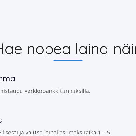
Hae nopea laina näi
umma
nistaudu verkkopankkitunnuksilla.
s
isesti ja valitse lainallesi maksuaika 1 – 5