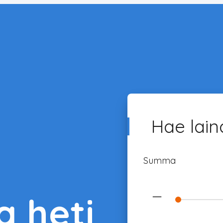
Hae lain
Summa
−
a heti
Lainasumm