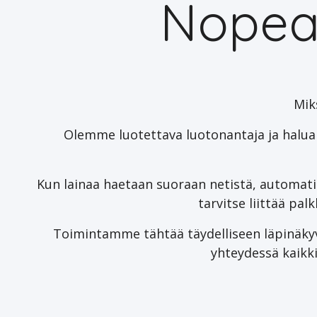
Nopeat
Mik
Olemme luotettava luotonantaja ja haluam
Kun lainaa haetaan suoraan netistä, automati
tarvitse liittää pal
Toimintamme tähtää täydelliseen läpinäkyv
yhteydessä kaikki 