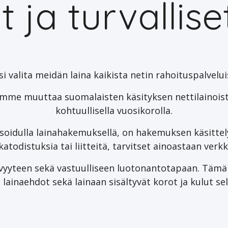
 ja turvalliset
si valita meidän laina kaikista netin rahoituspalvelui
me muuttaa suomalaisten käsityksen nettilainoista.
kohtuullisella vuosikorolla.
soidulla lainahakemuksellä, on hakemuksen käsitte
kkatodistuksia tai liitteitä, tarvitset ainoastaan ve
yyteen sekä vastuulliseen luotonantotapaan. Tämä 
lainaehdot sekä lainaan sisältyvät korot ja kulut sel