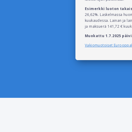
Esimerkki luoton takai
26,62%. Laskelmassa huomi
kuukaudessa. Lainan ja la
ja maksuerä 141,72 € kuu
Muokattu 1.7.2025 päivi
Vakiomuotoiset Eurooppala