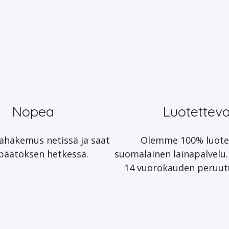
Nopea
Luotettev
nahakemus netissä ja saat
Olemme 100% luote
apäätöksen hetkessä.
suomalainen lainapalvelu.
14 vuorokauden peruut