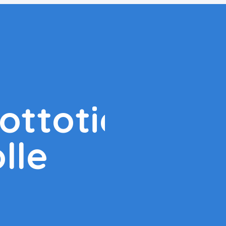
uottotiedot
lle