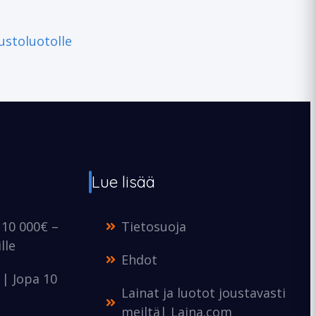
ustoluotolle
Lue lisää
 10 000€ –
Tietosuoja
lle
Ehdot
e | Jopa 10
Lainat ja luotot joustavasti
meiltä| Laina.com