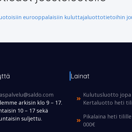
otoisiin eurooppalaisiin kuluttajaluottotietoihin jo
yttä
Lainat
kaspalvelu@saldo.com
Kulutusluotto jopa
lemme arkisin klo 9 – 17.
Kertaluotto heti tili
taisin 10 – 17 sekä
Pikalaina heti tilill
ntaisin suljettu.
000€