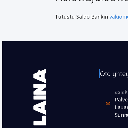
Tutustu Saldo Bankin
vakiomu
Ota yhte
asia
Palve
Lauan
Sunnu