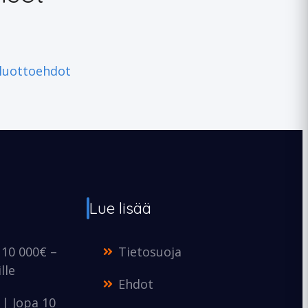
aluottoehdot
Lue lisää
 10 000€ –
Tietosuoja
lle
Ehdot
e | Jopa 10