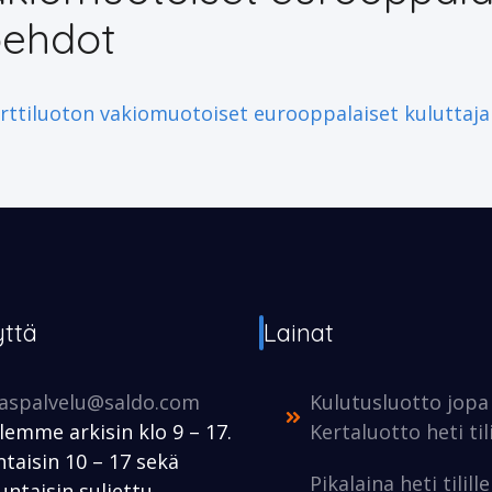
oehdot
rttiluoton vakiomuotoiset eurooppalaiset kuluttaj
yttä
Lainat
kaspalvelu@saldo.com
Kulutusluotto jopa
lemme arkisin klo 9 – 17.
Kertaluotto heti tili
taisin 10 – 17 sekä
Pikalaina heti tilill
ntaisin suljettu.