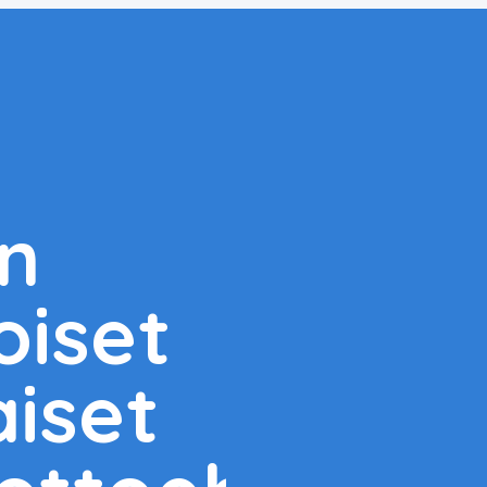
on
oiset
iset