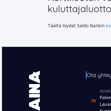
kuluttajaluott
Täältä löydät Saldo Bankin
ko
Ota yhte
asia
Palve
Lauan
Sunnu