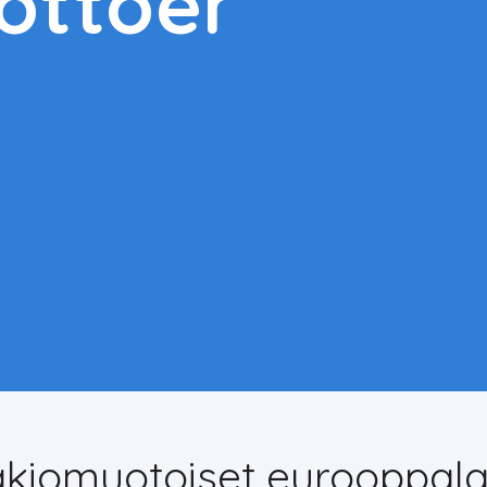
uottoehdot
akiomuotoiset eurooppala