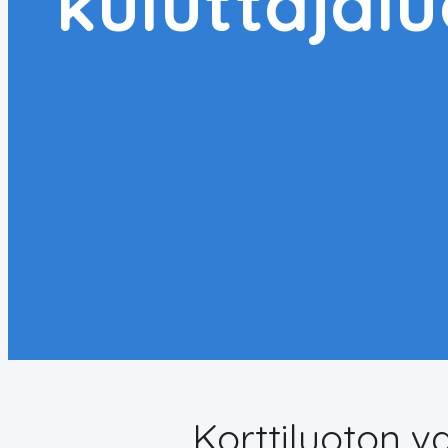
kuluttajal
Korttiluoton v